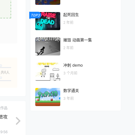
起死回生
TOP3
2 年前
摧毁 动画第一集
2 年前
冲刺 demo
共0人
3 个月前
数学通关
3 年前
ch作品
进攻
09:56