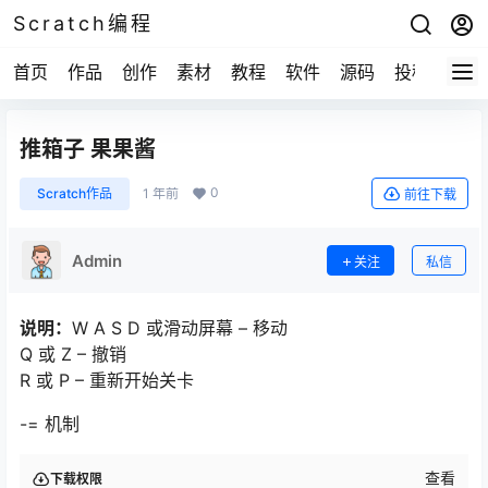
Scratch编程
首页
作品
创作
素材
教程
软件
源码
投稿
关于
推箱子 果果酱
0
Scratch作品
1 年前
前往下载
Admin
关注
私信
说明：
W A S D 或滑动屏幕 – 移动
Q 或 Z – 撤销
R 或 P – 重新开始关卡
-= 机制
查看
下载权限