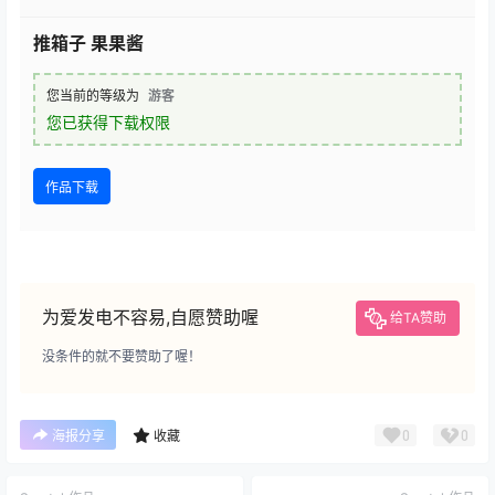
推箱子 果果酱
您当前的等级为
游客
您已获得下载权限
作品下载
为爱发电不容易,自愿赞助喔
给TA赞助
没条件的就不要赞助了喔！
0
0
海报分享
收藏