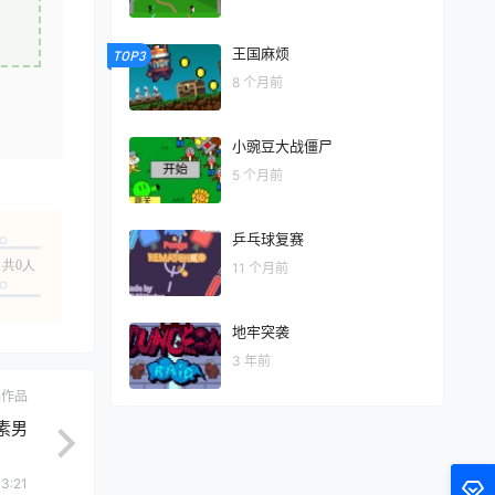
王国麻烦
TOP3
8 个月前
小豌豆大战僵尸
5 个月前
乒乓球复赛
共0人
11 个月前
地牢突袭
3 年前
ch作品
素男
3:21