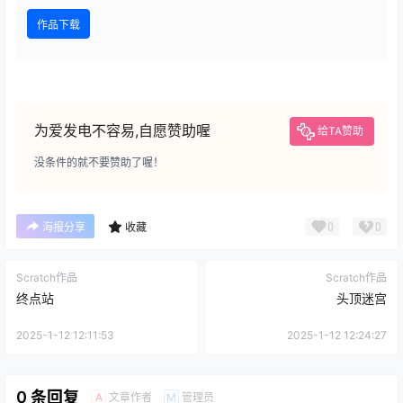
作品下载
为爱发电不容易,自愿赞助喔
给TA赞助
没条件的就不要赞助了喔！
0
0
海报分享
收藏
Scratch作品
Scratch作品
终点站
头顶迷宫
2025-1-12 12:11:53
2025-1-12 12:24:27
0 条回复
文章作者
管理员
A
M