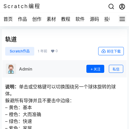
Scratch编程
首页
作品
创作
素材
教程
软件
源码
投稿
关于
轨道
0
Scratch作品
1 年前
前往下载
Admin
关注
私信
说明：
单击或空格键可以切换围绕另一个球体旋转的球
体。
躲避所有导弹并且不要击中边缘：
– 黄色：基本
– 橙色：大而准确
– 绿色：快速
– 紫色：家居