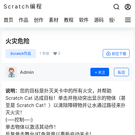
Scratch编程
首页
作品
创作
素材
教程
软件
源码
投稿
关于
火灾危险
0
Scratch作品
1 年前
前往下载
Admin
关注
私信
说明：
您的目标是扑灭关卡中的所有火灾，并帮助
Scratch Cat 达成目标！单击并拖动突出显示的物体（甚
至是 Scratch Cat！）以清除障碍物并让水通过路径来扑
灭火灾！
{—–控制—-}
单击物体以激活其动作！
反复单击舞台/红色背景以重新启动关卡！