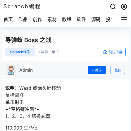
Scratch编程
首页
作品
创作
素材
教程
软件
源码
投稿
关于
导弹蚁 Boss 之战
0
Scratch作品
1 年前
前往下载
Admin
关注
私信
说明：
Wasd 或箭头键移动
鼠标瞄准
单击射击
+*空格键冲刺*+
1、2、3、4 切换武器
110,000 生命值