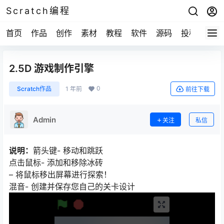
Scratch编程
首页
作品
创作
素材
教程
软件
源码
投稿
关于
2.5D 游戏制作引擎
0
Scratch作品
1 年前
前往下载
Admin
关注
私信
说明：
箭头键- 移动和跳跃
点击鼠标- 添加和移除冰砖
– 将鼠标移出屏幕进行探索！
混音- 创建并保存您自己的关卡设计