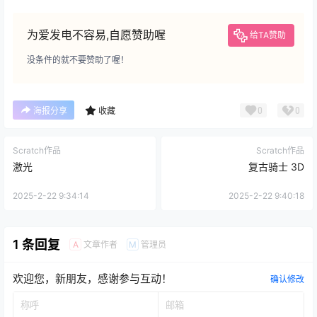
为爱发电不容易,自愿赞助喔
给TA赞助
没条件的就不要赞助了喔！
0
0
海报分享
收藏
Scratch作品
Scratch作品
激光
复古骑士 3D
2025-2-22 9:34:14
2025-2-22 9:40:18
1 条回复
文章作者
管理员
A
M
欢迎您，新朋友，感谢参与互动！
确认修改