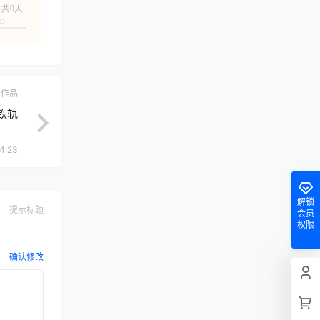
共0人
ch作品
铁轨
4:23
解锁
提示标题
会员
权限
确认修改