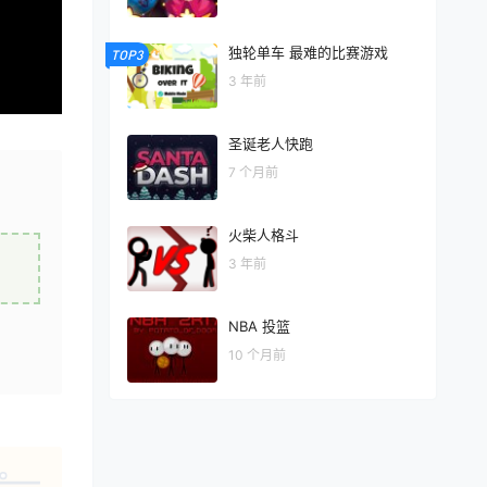
独轮单车 最难的比赛游戏
TOP3
3 年前
圣诞老人快跑
7 个月前
火柴人格斗
3 年前
NBA 投篮
10 个月前