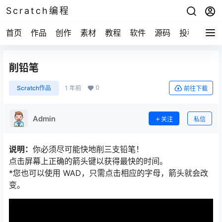
Scratch编程
首页
作品
创作
素材
教程
软件
源码
投稿
关于
削铅笔
0
Scratch作品
1 年前
前往下载
Admin
关注
私信
说明：
你必须尽可能快地削三支铅笔！
点击屏幕上正确的箭头键以获得最快的时间。
*您也可以使用 WAD，只需点击相应的字母，箭头就会改
变。