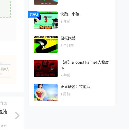
快跑，小孩！
TOP3
3 年前
鼠标跑酷
8 个月前
【新】allooistika meli人物展
示
共0人
2 年前
正义联盟：特遣队
1 周前
ch作品
混沌
3:32