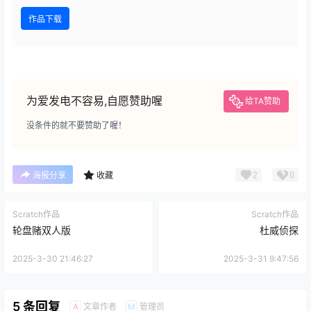
作品下载
为爱发电不容易,自愿赞助喔
给TA赞助
没条件的就不要赞助了喔！
2
0
海报分享
收藏
Scratch作品
Scratch作品
轮盘赌双人版
杜威侦探
2025-3-30 21:46:27
2025-3-31 9:47:56
5 条回复
文章作者
管理员
A
M