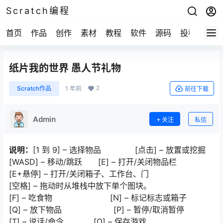
Scratch编程
首页
作品
创作
素材
教程
软件
源码
投稿
关于
纸片我的世界 愚人节礼物
2
Scratch作品
1 年前
前往下载
Admin
关注
私信
说明：
[1 到 9] – 选择物品 [点击] – 放置或挖掘
[WASD] – 移动/跳跃 [E] – 打开/关闭物品栏
[E+悬停] – 打开/关闭箱子、工作台、门
[空格] – 拖动时从堆栈中放下单个图块。
[F] – 吃食物 [N] – 标记标志或箱子
[Q] – 放下物品 [P] – 暂停/取消暂停
[T] – 说话/命令 [O] – 保存游戏