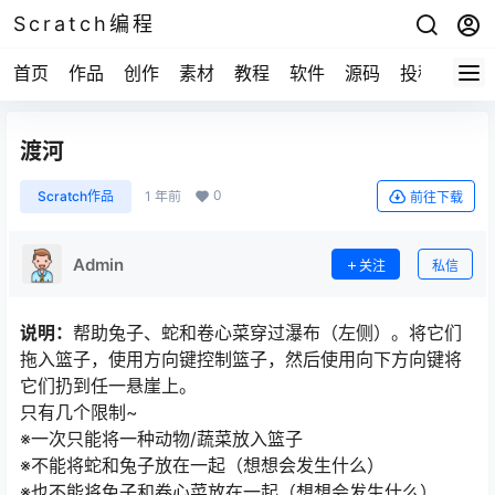
Scratch编程
首页
作品
创作
素材
教程
软件
源码
投稿
关于
渡河
0
Scratch作品
1 年前
前往下载
Admin
关注
私信
说明：
帮助兔子、蛇和卷心菜穿过瀑布（左侧）。将它们
拖入篮子，使用方向键控制篮子，然后使用向下方向键将
它们扔到任一悬崖上。
只有几个限制~
※一次只能将一种动物/蔬菜放入篮子
※不能将蛇和兔子放在一起（想想会发生什么）
※也不能将兔子和卷心菜放在一起（想想会发生什么）