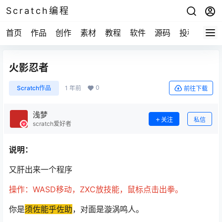
Scratch编程
首页
作品
创作
素材
教程
软件
源码
投稿
关于
火影忍者
0
Scratch作品
1 年前
前往下载
浅梦
关注
私信
scratch爱好者
说明：
又肝出来一个程序
操作：WASD移动，ZXC放技能，鼠标点击出拳。
你是
须佐能乎佐助
，对面是漩涡鸣人。