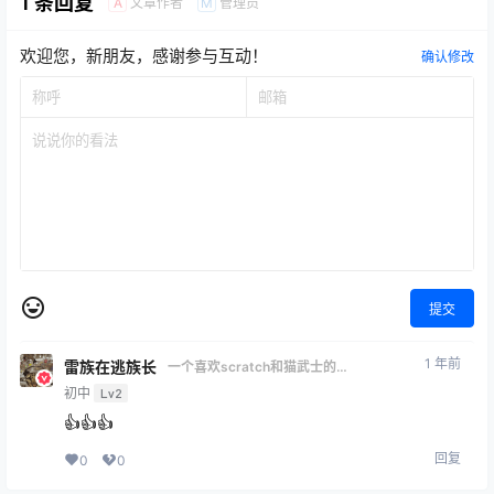
1 条回复
文章作者
管理员
A
M
欢迎您，新朋友，感谢参与互动！
确认修改
提交
1 年前
雷族在逃族长
一个喜欢scratch和猫武士的
人
初中
Lv2
👍👍👍
回复
0
0