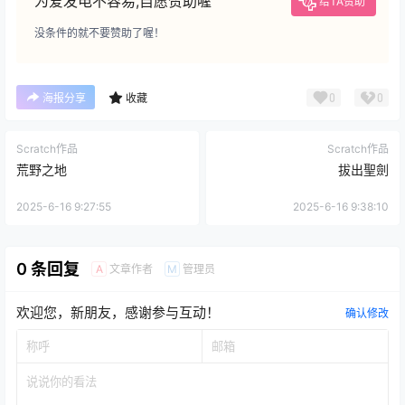
为爱发电不容易,自愿赞助喔
给TA赞助
没条件的就不要赞助了喔！
0
0
海报分享
收藏
Scratch作品
Scratch作品
荒野之地
拔出聖劍
2025-6-16 9:27:55
2025-6-16 9:38:10
0 条回复
文章作者
管理员
A
M
欢迎您，新朋友，感谢参与互动！
确认修改