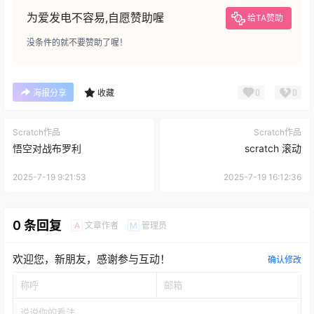
为爱发电不容易,自愿赞助喔
给TA赞助
没条件的就不要赞助了喔！
0
0
海报分享
收藏
Scratch作品
Scratch作品
悟空对战布罗利
scratch 滚动
2025-7-19 9:21:53
2025-7-19 16:12:36
0 条回复
文章作者
管理员
A
M
欢迎您，新朋友，感谢参与互动！
确认修改