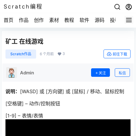
Scratch编程
首页
作品
创作
素材
教程
软件
源码
投稿
关于
矿工 在线游戏
3
Scratch作品
6 个月前
前往下载
Admin
关注
私信
说明：
[WASD] 或 [方向键] 或 [鼠标] / 移动、鼠标控制
[空格键] – 动作/控制按钮
[1-9] – 表情/表情