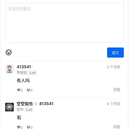
提交
413541
5 个月前
学前班
Lv0
有人吗
回复
0
0
空空如也
413541
@
4 个月前
初中
Lv2
有
回复
0
0