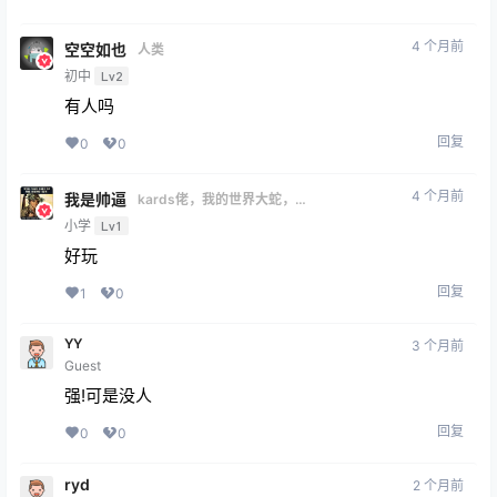
4 个月前
空空如也
人类
初中
Lv2
有人吗
回复
0
0
4 个月前
我是帅逼
kards佬，我的世界大蛇，战
争雷霆糕手
小学
Lv1
好玩
回复
1
0
YY
3 个月前
Guest
强!可是没人
回复
0
0
ryd
2 个月前