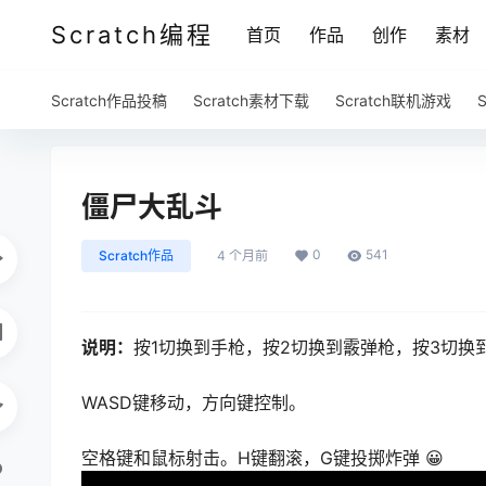
Scratch编程
首页
作品
创作
素材
Scratch作品投稿
Scratch素材下载
Scratch联机游戏
僵尸大乱斗
0
541
Scratch作品
4 个月前
说明：
按1切换到手枪，按2切换到霰弹枪，按3切换
WASD键移动，方向键控制。
空格键和鼠标射击。H键翻滚，G键投掷炸弹 😀