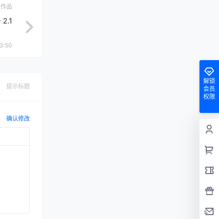
ch作品
2.1
3:50
解锁
提示标题
会员
权限
确认修改