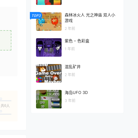
森林冰火人 光之神庙 双人小
TOP3
游戏
2 年前
紫色 – 色彩盒
1 年前
混乱矿井
2 年前
海岛UFO 3D
3 年前
共0人