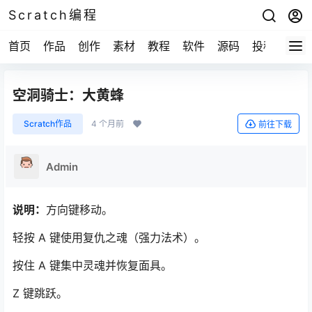
Scratch编程
首页
作品
创作
素材
教程
软件
源码
投稿
关于
空洞骑士：大黄蜂
Scratch作品
4 个月前
前往下载
Admin
说明：
方向键移动。
轻按 A 键使用复仇之魂（强力法术）。
按住 A 键集中灵魂并恢复面具。
Z 键跳跃。