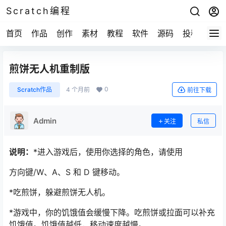
Scratch编程
首页
作品
创作
素材
教程
软件
源码
投稿
关于
煎饼无人机重制版
0
Scratch作品
4 个月前
前往下载
Admin
关注
私信
说明：
*进入游戏后，使用你选择的角色，请使用
方向键/W、A、S 和 D 键移动。
*吃煎饼，躲避煎饼无人机。
*游戏中，你的饥饿值会缓慢下降。吃煎饼或拉面可以补充
饥饿值。饥饿值越低，移动速度越慢。