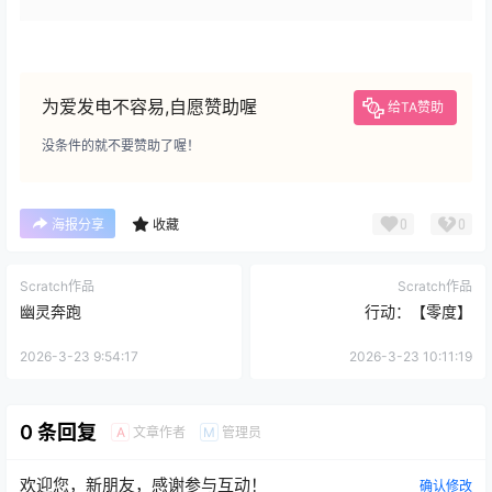
为爱发电不容易,自愿赞助喔
给TA赞助
没条件的就不要赞助了喔！
0
0
海报分享
收藏
Scratch作品
Scratch作品
幽灵奔跑
行动：【零度】
2026-3-23 9:54:17
2026-3-23 10:11:19
0 条回复
文章作者
管理员
A
M
欢迎您，新朋友，感谢参与互动！
确认修改