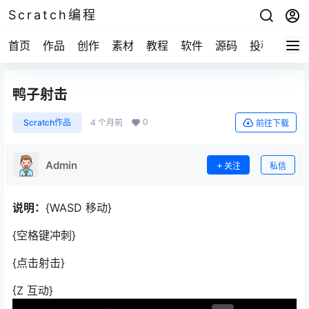
Scratch编程
首页
作品
创作
素材
教程
软件
源码
投稿
关于
鸭子射击
0
Scratch作品
4 个月前
前往下载
Admin
关注
私信
说明：
{WASD 移动}
{空格键冲刺}
{点击射击}
{Z 互动}