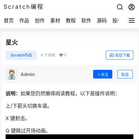
Scratch编程
首页
作品
创作
素材
教程
软件
源码
投稿
关于
星火
0
Scratch作品
4 个月前
前往下载
Admin
关注
私信
说明：
如果您仍然懒得阅读教程，以下是操作说明：
上/下箭头切换车道。
X 键射击。
Q 键跳过开场动画。