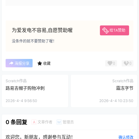
为爱发电不容易,自愿赞助喔
给TA赞助
没条件的就不要赞助了喔！
0
0
海报分享
收藏
Scratch作品
Scratch作品
路易吉帽子购物冲刺
霜冻字节
2026-4-4 9:56:50
2026-4-4 10:23:50
0 条回复
文章作者
管理员
A
M
欢迎您，新朋友，感谢参与互动！
确认修改