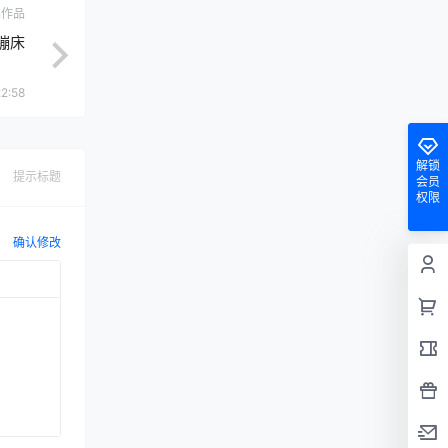
ch作品
蹦床
2:58
解锁
提示标题
会员
权限
确认修改