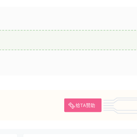
给TA赞助