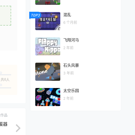
混乱
TOP3
6 个月前
飞翔河马
2 年前
石头风暴
3 年前
共0人
太空乐园
2 年前
ch作品
蛋器