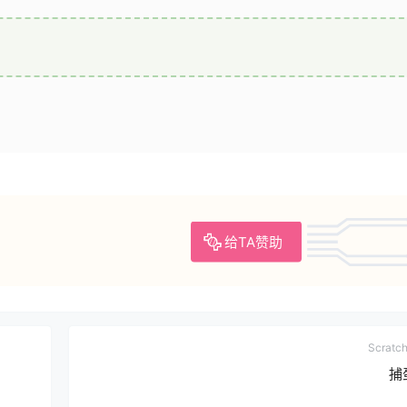
给TA赞助
Scrat
捕