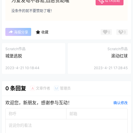
为爱发电不容易,自愿赞助喔
给TA赞助
没条件的就不要赞助了喔！
0
0
海报分享
收藏
Scratch作品
Scratch作品
城堡逃脱
滚动红球
2023-4-21 10:18:44
2023-4-21 17:28:45
0 条回复
文章作者
管理员
A
M
欢迎您，新朋友，感谢参与互动！
确认修改