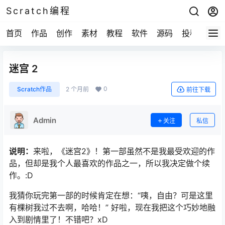
Scratch编程
首页
作品
创作
素材
教程
软件
源码
投稿
关于
迷宫 2
0
Scratch作品
2 个月前
前往下载
Admin
关注
私信
说明：
来啦，《迷宫2》！第一部虽然不是我最受欢迎的作
品，但却是我个人最喜欢的作品之一，所以我决定做个续
作。:D
我猜你玩完第一部的时候肯定在想：“咦，自由？可是这里
有棵树我过不去啊，哈哈！” 好啦，现在我把这个巧妙地融
入到剧情里了！不错吧？xD