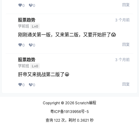
回复
0
0
股票趋势
3 个月前
学前班
Lv0
刚刚通关第一版，又来第二版，又要开始肝了😱
回复
0
0
股票趋势
3 个月前
学前班
Lv0
肝帝又来挑战第二版了😀
回复
0
0
Copyright © 2026
Scratch编程
粤ICP备19139956号-5
查询 122 次，耗时 0.3621 秒