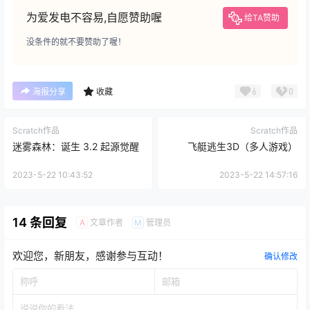
为爱发电不容易,自愿赞助喔
给TA赞助
没条件的就不要赞助了喔！
6
0
海报分享
收藏
Scratch作品
Scratch作品
迷雾森林：诞生 3.2 起源觉醒
飞艇逃生3D（多人游戏）
2023-5-22 10:43:52
2023-5-22 14:57:16
14 条回复
文章作者
管理员
A
M
欢迎您，新朋友，感谢参与互动！
确认修改