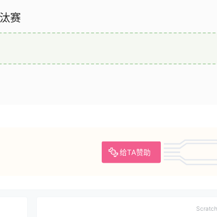
汰赛
给TA赞助
Scrat