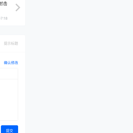
射击
7:18
提示标题
确认修改
提交