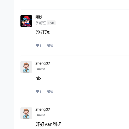
阿秋
学前班
Lv0
😊好玩
1
0
zheng37
Guest
nb
1
0
zheng37
Guest
好好van啊♂