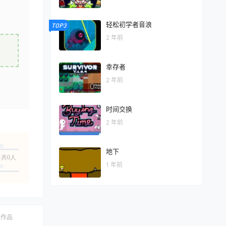
轻松初学者音浪
TOP3
2 年前
幸存者
2 年前
时间交换
2 年前
地下
共0人
1 年前
ch作品