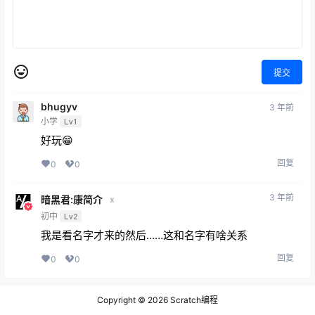
提交
bhugyv
3 年前
小学
Lv1
好玩😁
回复
0
0
3 年前
暗黑君:康简介
x
初中
Lv2
我是看名字才来的然后……这和名字有啥关系
回复
0
0
Copyright © 2026
Scratch编程