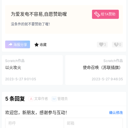
为爱发电不容易,自愿赞助喔
给TA赞助
没条件的就不要赞助了喔！
3
0
海报分享
收藏
Scratch作品
Scratch作品
以火攻火
使命召唤（苏联插旗）
2023-5-27 9:01:05
2023-5-27 9:46:35
5 条回复
文章作者
管理员
A
M
欢迎您，新朋友，感谢参与互动！
确认修改