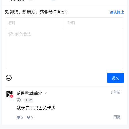
欢迎您，新朋友，感谢参与互动！
确认修改
提交
3 年前
暗黑君:康简介
x
初中
Lv2
我玩完了只因关卡少
回复
0
0