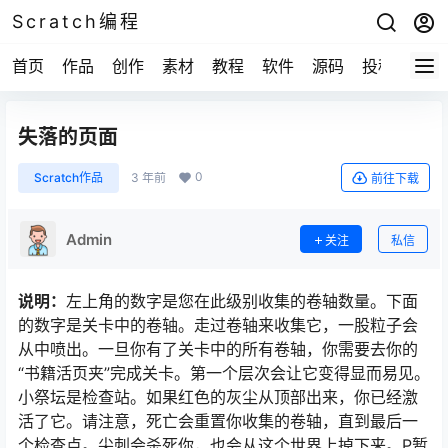
Scratch编程
首页
作品
创作
素材
教程
软件
源码
投稿
关于
失落的页面
0
Scratch作品
3 年前
前往下载
Admin
关注
私信
说明：
左上角的数字是您在此级别收集的卷轴数量。下面
的数字是关卡中的卷轴。走过卷轴来收集它，一股粒子会
从中喷出。一旦你有了关卡中的所有卷轴，你需要去你的
“书籍活页夹”完成关卡。第一个层次会让它变得显而易见。
小祭坛是检查站。如果红色的灰尘从顶部出来，你已经激
活了它。请注意，死亡会重置你收集的卷轴，直到最后一
个检查点。尖刺会杀死你，也会从这个世界上掉下来。P暂