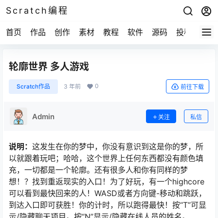
Scratch编程
首页
作品
创作
素材
教程
软件
源码
投稿
关于
轮廓世界 多人游戏
0
Scratch作品
3 年前
前往下载
Admin
关注
私信
说明：
这发生在你的梦中，你没有意识到这是你的梦，所
以就跟着玩吧；哈哈，这个世界上任何东西都没有颜色填
充，一切都是一个轮廓。还有很多人和你有同样的梦
想！？找到重返现实的入口！为了好玩，有一个highcore
可以看到最快回来的人！WASD或者方向键-移动和跳跃，
到达入口即可获胜！你的计时，所以跑得最快！按“T”可显
示/隐藏聊天项目。按“N”显示/隐藏在线人员的姓名。