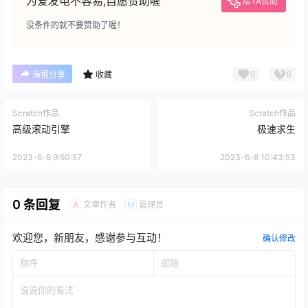
为爱发电不容易,自愿赞助喔
给TA赞助
没条件的就不要赞助了喔！
0
0
海报分享
收藏
Scratch作品
Scratch作品
高级滚动引擎
极速求生
2023-6-8 9:50:57
2023-6-8 10:43:53
0 条回复
文章作者
管理员
A
M
欢迎您，新朋友，感谢参与互动！
确认修改