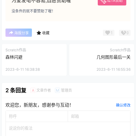
为爱发电不容易,自愿赞助喔
给TA赞助
没条件的就不要赞助了喔！
1
0
海报分享
收藏
Scratch作品
Scratch作品
森林闪避
几何图形最后一关
2023-6-11 16:38:38
2023-6-11 16:55:36
2 条回复
文章作者
管理员
A
M
欢迎您，新朋友，感谢参与互动！
确认修改