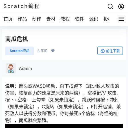
Scratch编程
首页
作品
创作
素材
教程
软件
源码
投稿
关于
南瓜危机
Scratch作品
3 年前
前往下载
Admin
说明：
箭头或WASD移动，向下/S蹲下（减少敌人攻击的
伤害，恢复耐力的速度是原来的两倍），空格键/V 攻击，
按下+空格 – 上勾拳（如果未锁定），跳跃时候按下冲刺
（如果未锁定），C旋转（如果未锁定），F打开店铺，杀
死敌人以获得分数和硬币。你每杀死5个信标（奇怪的植
物），南瓜就会繁殖。