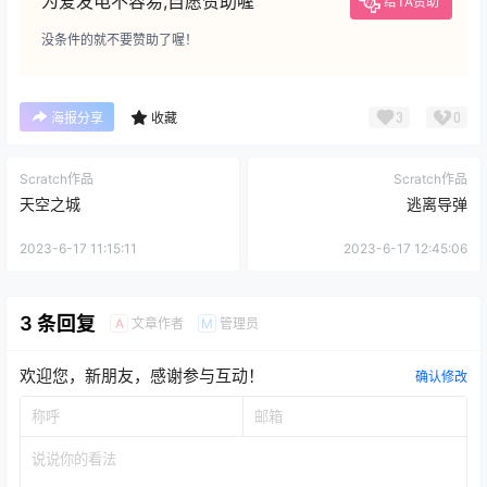
为爱发电不容易,自愿赞助喔
给TA赞助
没条件的就不要赞助了喔！
3
0
海报分享
收藏
Scratch作品
Scratch作品
天空之城
逃离导弹
2023-6-17 11:15:11
2023-6-17 12:45:06
3 条回复
文章作者
管理员
A
M
欢迎您，新朋友，感谢参与互动！
确认修改