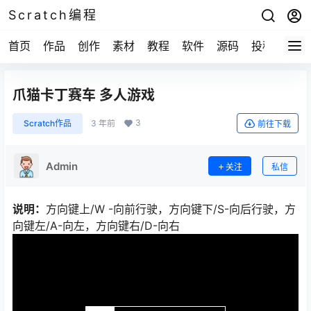
Scratch编程
首页
作品
创作
素材
教程
软件
源码
投稿
关于
爪猫卡丁赛车 多人游戏
3
Scratch作品
3 年前
前往下载
Admin
关注
私信
说明：
方向键上/W -向前行驶，方向键下/S-向后行驶，方
向键左/A-向左，方向键右/D-向右