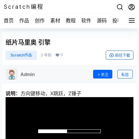
Scratch编程
首页
作品
创作
素材
教程
软件
源码
投稿
关于
纸片马里奥 引擎
0
Scratch作品
3 年前
前往下载
Admin
关注
私信
说明：
方向键移动，X跳跃，Z锤子