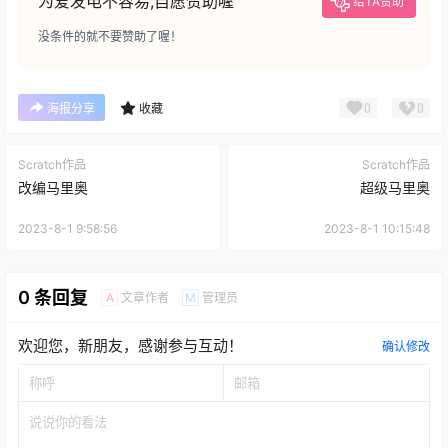
为爱发电不容易,自愿赞助喔
给TA赞助
没条件的就不要赞助了喔！
0
0
海报分享
收藏
Scratch作品
Scratch作品
改编马里奥
超级马里奥
2023-8-1 9:58:56
2023-8-1 10:15:48
0 条回复
文章作者
管理员
A
M
欢迎您，新朋友，感谢参与互动！
确认修改