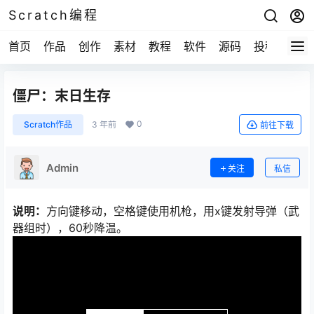
Scratch编程
首页
作品
创作
素材
教程
软件
源码
投稿
关于
僵尸：末日生存
0
Scratch作品
3 年前
前往下载
Admin
关注
私信
说明：
方向键移动，空格键使用机枪，用x键发射导弹（武
器组时），60秒降温。