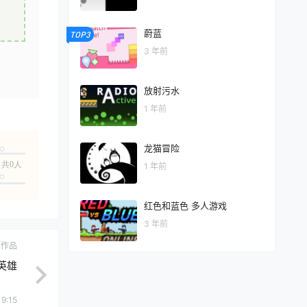
蔚蓝
TOP3
3 年前
放射污水
1 年前
龙猫冒险
共0人
1 年前
红色和蓝色 多人游戏
3 年前
ch作品
英雄
19:15