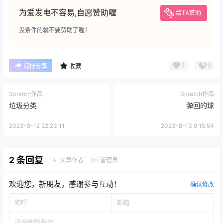
为爱发电不容易,自愿赞助喔
给TA赞助
没条件的就不要赞助了喔！
2
0
海报分享
收藏
Scratch作品
Scratch作品
垃圾分类
弹回的球
2023-8-12 22:23:11
2023-8-13 9:15:54
2 条回复
文章作者
管理员
A
M
欢迎您，新朋友，感谢参与互动！
确认修改