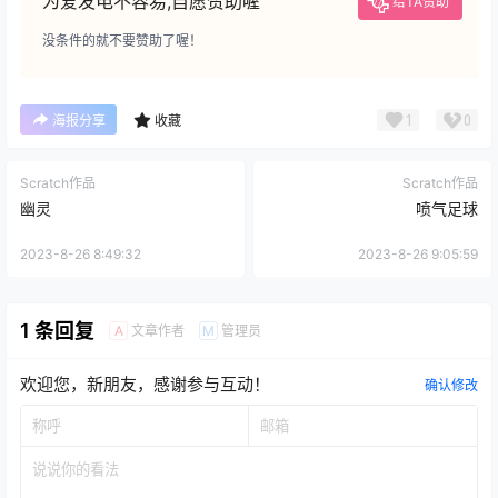
为爱发电不容易,自愿赞助喔
给TA赞助
没条件的就不要赞助了喔！
1
0
海报分享
收藏
Scratch作品
Scratch作品
幽灵
喷气足球
2023-8-26 8:49:32
2023-8-26 9:05:59
1 条回复
文章作者
管理员
A
M
欢迎您，新朋友，感谢参与互动！
确认修改