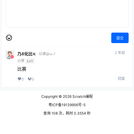
提交
2 年前
乃8化比π
以课@ω丿
小学
Lv1
比赛
回复
0
0
Copyright © 2026
Scratch编程
粤ICP备19139956号-5
查询 108 次，耗时 0.3554 秒