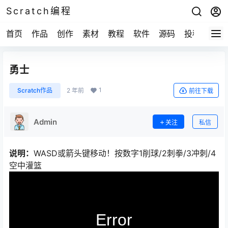
Scratch编程
首页
作品
创作
素材
教程
软件
源码
投稿
关于
勇士
1
Scratch作品
2 年前
前往下载
Admin
关注
私信
说明：
WASD或箭头键移动！按数字1削球/2刺拳/3冲刺/4
空中灌篮