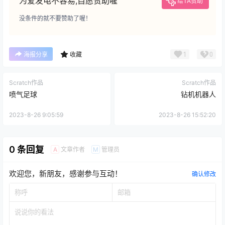
为爱发电不容易,自愿赞助喔
给TA赞助
没条件的就不要赞助了喔！
1
0
海报分享
收藏
Scratch作品
Scratch作品
喷气足球
钻机机器人
2023-8-26 9:05:59
2023-8-26 15:52:20
0 条回复
文章作者
管理员
A
M
欢迎您，新朋友，感谢参与互动！
确认修改