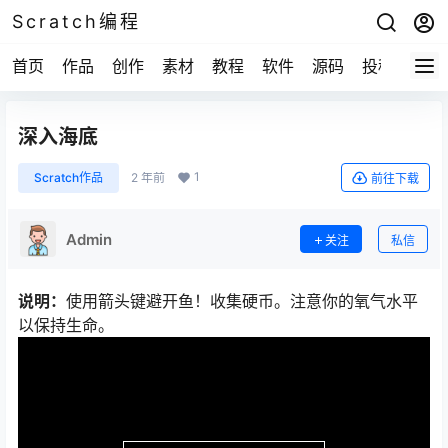
Scratch编程
首页
作品
创作
素材
教程
软件
源码
投稿
关于
深入海底
1
Scratch作品
2 年前
前往下载
Admin
关注
私信
说明：
使用箭头键避开鱼！收集硬币。注意你的氧气水平
以保持生命。