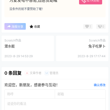
为爱发电不容易,自愿赞助喔
给TA赞助
没条件的就不要赞助了喔！
1
0
海报分享
收藏
Scratch作品
Scratch作品
潜水艇
兔子吃萝卜
2023-8-29 14:53:29
2023-8-29 17:17:44
0 条回复
文章作者
管理员
A
M
欢迎您，新朋友，感谢参与互动！
确认修改