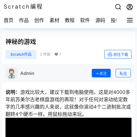
Scratch编程
首页
作品
创作
素材
教程
软件
源码
投稿
关于
神秘的游戏
1
Scratch作品
2 年前
前往下载
Admin
关注
私信
说明：
游戏比较大，建议下载到电脑使用。这是对4000多
年前苏美尔古老棋盘游戏的再现！对于任何对滚动给定数
字的几率感兴趣的人来说，这就像你滚动4个二进制批次或
翻转4个硬币一样。用鼠标拖动来玩。