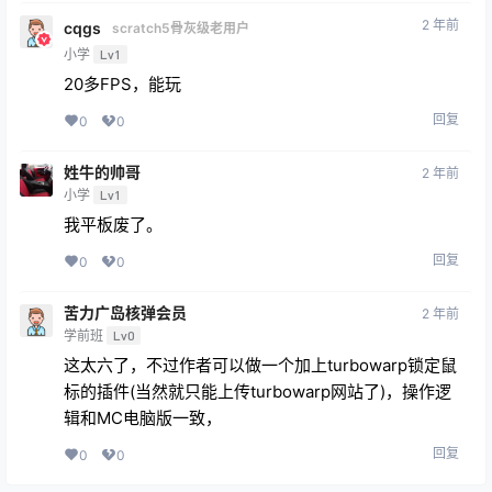
2 年前
cqgs
scratch5骨灰级老用户
小学
Lv1
20多FPS，能玩
回复
0
0
姓牛的帅哥
2 年前
小学
Lv1
我平板废了。
回复
0
0
苦力广岛核弹会员
2 年前
学前班
Lv0
这太六了，不过作者可以做一个加上turbowarp锁定鼠
标的插件(当然就只能上传turbowarp网站了)，操作逻
辑和MC电脑版一致，
回复
0
0