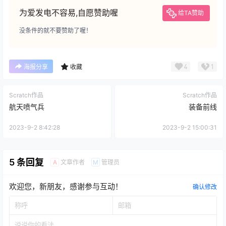
为爱发电不容易,自愿赞助喔
给TA赞助
没条件的就不要赞助了喔！
4
1
海报分享
收藏
Scratch作品
Scratch作品
航天喷气兵
装备前线
2023-9-2 8:42:28
2023-9-2 15:00:31
5 条回复
文章作者
管理员
A
M
欢迎您，新朋友，感谢参与互动！
确认修改