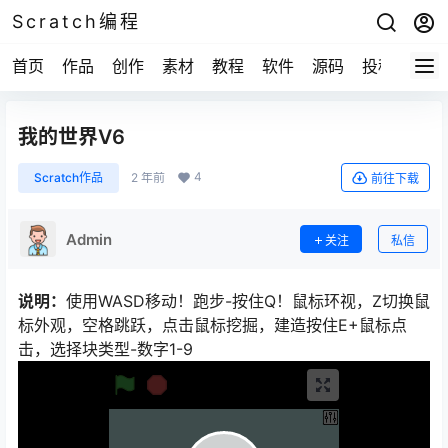
Scratch编程
首页
作品
创作
素材
教程
软件
源码
投稿
关于
我的世界V6
4
Scratch作品
2 年前
前往下载
Admin
关注
私信
说明：
使用WASD移动！跑步-按住Q！鼠标环视，Z切换鼠
标外观，空格跳跃，点击鼠标挖掘，建造按住E+鼠标点
击，选择块类型-数字1-9