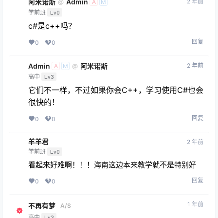
阿米诺斯
Admin
2 年前
@
A
M
学前班
Lv0
c#是c++吗？
回复
0
0
Admin
阿米诺斯
2 年前
@
A
M
高中
Lv3
它们不一样，不过如果你会C++，学习使用C#也会
很快的！
回复
0
0
羊羊君
2 年前
学前班
Lv0
看起来好难啊！！！海南这边本来教学就不是特别好
回复
0
0
1 年前
不再有梦
A/S
高中
Lv3