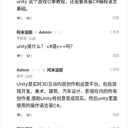
unity 这个游戏引擎教程，还需要具备C#编程语言
基础。
回复
0
0
阿米诺斯
Admin
2 年前
@
A
M
学前班
Lv0
unity是什么？ c#是c++吗？
回复
0
0
Admin
阿米诺斯
2 年前
@
A
M
高中
Lv3
Unity是实时3D互动内容创作和运营平台。包括游
戏开发、美术、建筑、汽车设计、影视在内的所有
创作者,借助Unity将创意变成现实。然后unity里面
使用的操作语言是C#。
回复
0
0