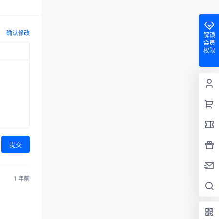
确认修改
解锁
会员
权限
提交
1 年前