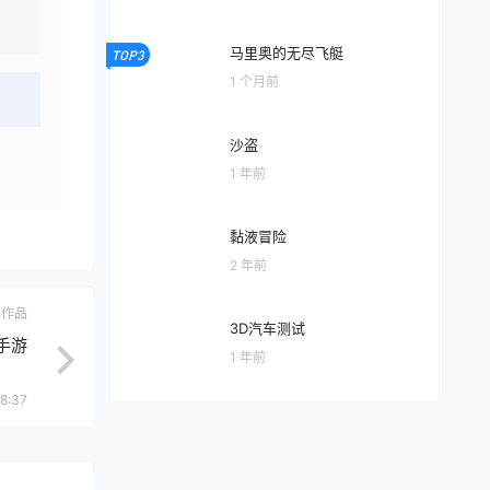
马里奥的无尽飞艇
TOP3
1 个月前
沙盗
1 年前
黏液冒险
2 年前
ch作品
3D汽车测试
的手游
1 年前
8:37