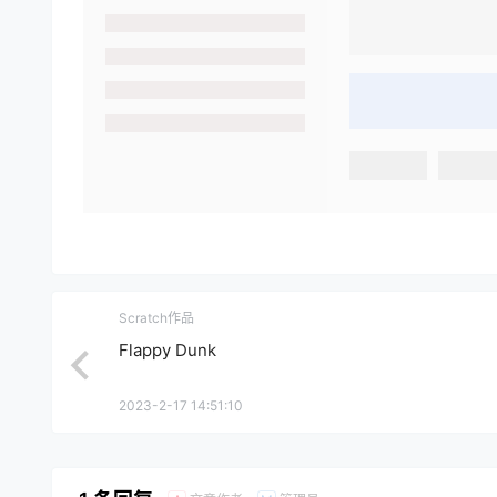
Scratch作品
Flappy Dunk
2023-2-17 14:51:10