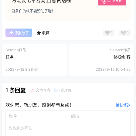
为爱发电不容易,自愿赞助喔
给TA赞助
没条件的就不要赞助了喔！
1
0
海报分享
收藏
Scratch作品
Scratch作品
任务
终极剑客
2023-9-12 8:38:47
2023-9-12 10:04:22
1 条回复
文章作者
管理员
A
M
欢迎您，新朋友，感谢参与互动！
确认修改