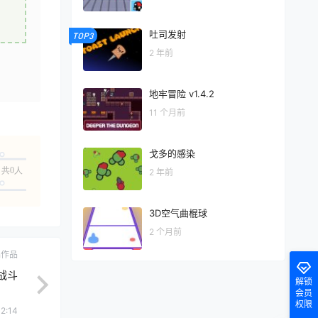
吐司发射
TOP3
2 年前
地牢冒险 v1.4.2
11 个月前
戈多的感染
共0人
2 年前
3D空气曲棍球
2 个月前
ch作品
 战斗
解锁
会员
权限
2:14