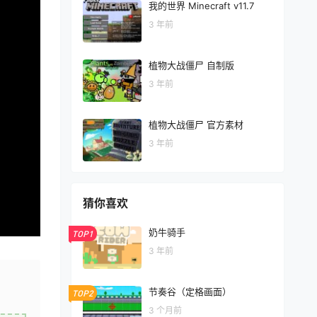
我的世界 Minecraft v11.7
3 年前
植物大战僵尸 自制版
3 年前
植物大战僵尸 官方素材
3 年前
猜你喜欢
奶牛骑手
TOP1
3 年前
节奏谷（定格画面）
TOP2
3 个月前