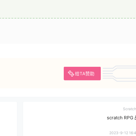
给TA赞助
Scrat
scratch RPG
2023-9-12 16:4