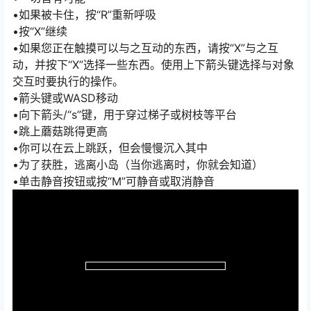
•如果被卡住，按“R”重新呼吸
•按“X”继续
•如果您正在触摸可以与之互动的东西，请按“X”与之互
动，并按下“X”选择一些东西。使用上下箭头键选择与对象
交互时要执行的操作。
•箭头键或WASD移动
•向下箭头/“s”键，用于穿过梯子或树枝等平台
•跳上蘑菇跳得更高
•你可以在云上跳跃，但会慢慢沉入其中
•为了获胜，逃离小岛（当你逃离时，你就会知道）
•单击静音按钮或按“M”可静音或取消静音