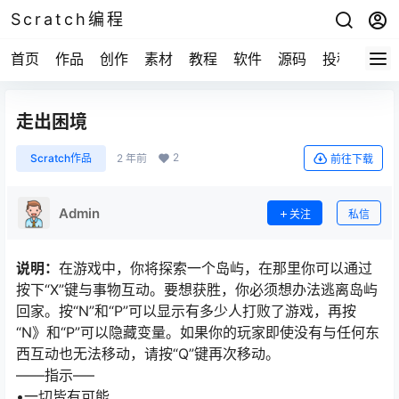
Scratch编程
首页
作品
创作
素材
教程
软件
源码
投稿
关于
走出困境
2
Scratch作品
2 年前
前往下载
Admin
关注
私信
说明：
在游戏中，你将探索一个岛屿，在那里你可以通过
按下“X”键与事物互动。要想获胜，你必须想办法逃离岛屿
回家。按“N”和“P”可以显示有多少人打败了游戏，再按
“N》和“P”可以隐藏变量。如果你的玩家即使没有与任何东
西互动也无法移动，请按“Q”键再次移动。
––––指示–––
•一切皆有可能